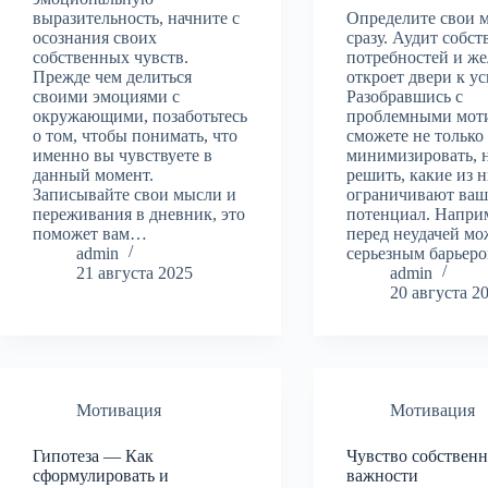
выразительность, начните с
Определите свои 
осознания своих
сразу. Аудит собс
собственных чувств.
потребностей и ж
Прежде чем делиться
откроет двери к ус
своими эмоциями с
Разобравшись с
окружающими, позаботьтесь
проблемными мот
о том, чтобы понимать, что
сможете не только
именно вы чувствуете в
минимизировать, 
данный момент.
решить, какие из 
Записывайте свои мысли и
ограничивают ва
переживания в дневник, это
потенциал. Наприм
поможет вам…
перед неудачей мо
admin
серьезным барье
21 августа 2025
admin
20 августа 2
Мотивация
Мотивация
Гипотеза — Как
Чувство собствен
сформулировать и
важности