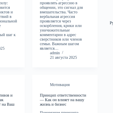
силу:
проявлять агрессию в
овится
общении, это сигнал для
иктов и
вмешательства. Часто
ствий в
вербальная агрессия
иональной
проявляется через
Р
е
оскорбления, крики или
уничижительные
вый шаг к
комментарии в адрес
сверстников или членов
семьи. Важным шагом
025
является…
admin
21 августа 2025
Мотивация
тивов и
Принцип ответственности
ак
— Как он влияет на вашу
т на Ваш
жизнь и бизнес
Понимание принципа