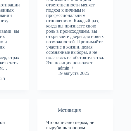
мотивации
ответственности меняет
твенных
подход к личным и
еланий
профессиональным
пеху.
отношениям. Каждый раз,
когда вы признаете свою
ивами, вы
роль в происходящем, вы
 их
открываете двери для новых
но и
возможностей. Принимайте
них
участие в жизни, делая
ш
осознанные выборы, а не
ер, страх
полагаясь на обстоятельства.
жет стать
Эта позиция позволяет…
ром…
admin
19 августа 2025
025
Мотивация
ной
Что написано пером, не
вырубишь топором