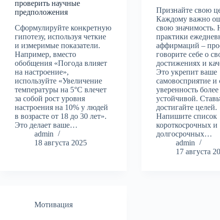
проверить научные
Признайте свою ц
предположения
Каждому важно о
Сформулируйте конкретную
свою значимость. 
гипотезу, используя четкие
практики ежеднев
и измеримые показатели.
аффирмаций – про
Например, вместо
говорите себе о св
обобщения «Погода влияет
достижениях и кач
на настроение»,
Это укрепит ваше
используйте «Увеличение
самовосприятие и 
температуры на 5°C влечет
уверенность более
за собой рост уровня
устойчивой. Ставь
настроения на 10% у людей
достигайте целей.
в возрасте от 18 до 30 лет».
Напишите список
Это делает ваше…
короткосрочных и
admin
долгосрочных…
18 августа 2025
admin
17 августа 2
Мотивация