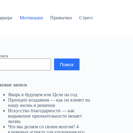
арьера
Мотивация
Привычки
Стресс
оиск
Поиск
вежие записи
Якорь в будущем или Цели на год
Принцип воздаяния — как он влияет на
нашу жизнь и решения
Искусство благодарности — как
выражение признательности меняет
жизнь
Что мы делаем со своим мозгом? 4
ключевых аспекта для улучшения его