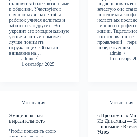
становятся более активными
недооценивать её 
в общении. Участвуйте в
зачастую она стан
групповых играх, чтобы
источником конфл
ребенок учился делиться и
нелестных послед
заботиться о других. Это
личной и професс
укрепит его эмоциональную
жизни. Тщательно
устойчивость и поможет
распознавание её
лучше понимать
проявлений – пер
окружающих. Обратите
победе over ней.…
внимание на…
admin
admin
1 сентября 2
1 сентября 2025
Мотивация
Мотивация
Эмоциональная
6 Проблемных Мо
выразительность
Их Динамика — К
Понимание Влияе
Чтобы повысить свою
Успех
эмоциональную