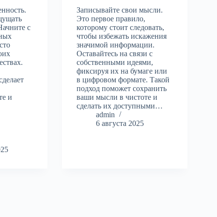
енность.
Записывайте свои мысли.
щущать
Это первое правило,
Начните с
которому стоит следовать,
ных
чтобы избежать искажения
сто
значимой информации.
оих
Оставайтесь на связи с
ествах.
собственными идеями,
фиксируя их на бумаге или
сделает
в цифровом формате. Такой
подход поможет сохранить
те и
ваши мысли в чистоте и
сделать их доступными…
admin
6 августа 2025
025