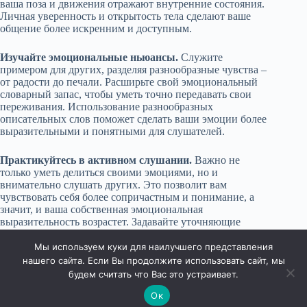
ваша поза и движения отражают внутренние состояния.
Личная уверенность и открытость тела сделают ваше
общение более искренним и доступным.
Изучайте эмоциональные ньюансы.
Служите
примером для других, разделяя разнообразные чувства –
от радости до печали. Расширьте свой эмоциональный
словарный запас, чтобы уметь точно передавать свои
переживания. Использование разнообразных
описательных слов поможет сделать ваши эмоции более
выразительными и понятными для слушателей.
Практикуйтесь в активном слушании.
Важно не
только уметь делиться своими эмоциями, но и
внимательно слушать других. Это позволит вам
чувствовать себя более сопричастным и понимание, а
значит, и ваша собственная эмоциональная
выразительность возрастет. Задавайте уточняющие
вопросы и показывайте, что вам важны переживания
собеседника.
Мы используем куки для наилучшего представления
нашего сайта. Если Вы продолжите использовать сайт, мы
будем считать что Вас это устраивает.
Ок