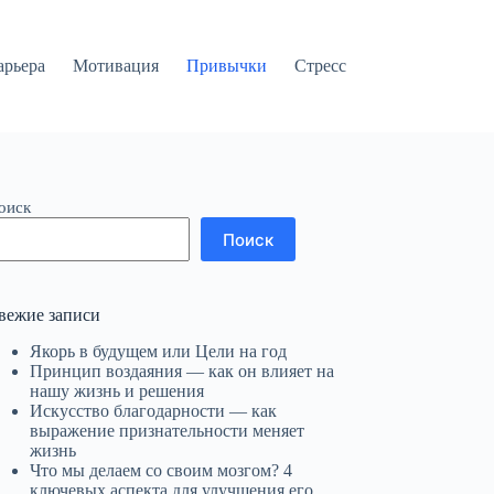
арьера
Мотивация
Привычки
Стресс
оиск
Поиск
вежие записи
Якорь в будущем или Цели на год
Принцип воздаяния — как он влияет на
нашу жизнь и решения
Искусство благодарности — как
выражение признательности меняет
жизнь
Что мы делаем со своим мозгом? 4
ключевых аспекта для улучшения его