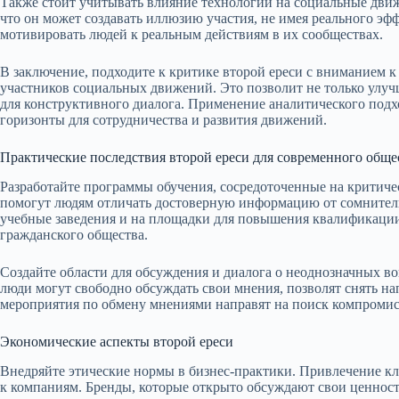
Также стоит учитывать влияние технологий на социальные движ
что он может создавать иллюзию участия, не имея реального эф
мотивировать людей к реальным действиям в их сообществах.
В заключение, подходите к критике второй ереси с вниманием к
участников социальных движений. Это позволит не только улучш
для конструктивного диалога. Применение аналитического подхо
горизонты для сотрудничества и развития движений.
Практические последствия второй ереси для современного обще
Разработайте программы обучения, сосредоточенные на критич
помогут людям отличать достоверную информацию от сомнитель
учебные заведения и на площадки для повышения квалификаци
гражданского общества.
Создайте области для обсуждения и диалога о неоднозначных в
люди могут свободно обсуждать свои мнения, позволят снять н
мероприятия по обмену мнениями направят на поиск компромис
Экономические аспекты второй ереси
Внедряйте этические нормы в бизнес-практики. Привлечение кли
к компаниям. Бренды, которые открыто обсуждают свои ценнос