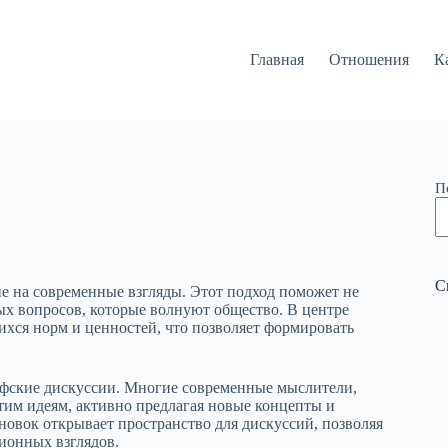
Главная
Отношения
К
П
С
ие на современные взгляды. Этот подход поможет не
ых вопросов, которые волнуют общество. В центре
ихся норм и ценностей, что позволяет формировать
офские дискуссии. Многие современные мыслители,
тим идеям, активно предлагая новые концепты и
овок открывает пространство для дискуссий, позволяя
ионных взглядов.