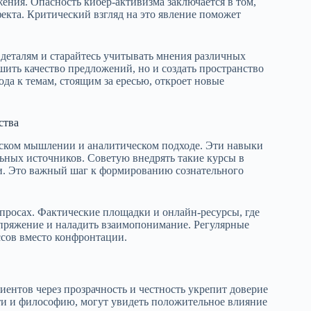
ения. Опасность кибер-активизма заключается в том,
фекта. Критический взгляд на это явление поможет
 деталям и старайтесь учитывать мнения различных
ить качество предложений, но и создать пространство
да к темам, стоящим за ересью, откроет новые
ства
еском мышлении и аналитическом подходе. Эти навыки
ных источников. Советую внедрять такие курсы в
и. Это важный шаг к формированию сознательного
опросах. Фактические площадки и онлайн-ресурсы, где
апряжение и наладить взаимопонимание. Регулярные
сов вместо конфронтации.
ентов через прозрачность и честность укрепит доверие
ти и философию, могут увидеть положительное влияние