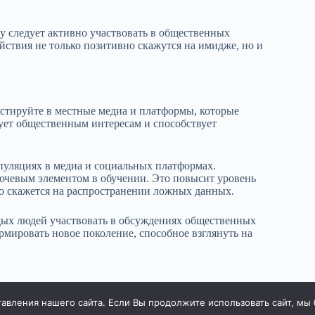
у следует активно участвовать в общественных
йствия не только позитивно скажутся на имидже, но и
стируйте в местные медиа и платформы, которые
ует общественным интересам и способствует
уляциях в медиа и социальных платформах.
лючевым элементом в обучении. Это повысит уровень
но скажется на распространении ложных данных.
дых людей участвовать в обсуждениях общественных
рмировать новое поколение, способное взглянуть на
вления нашего сайта. Если Вы продолжите использовать сайт, мы бу