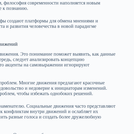
ом, философия современности наполняется новым
 к познанию.
офы создают платформы для обмена мнениями и
та и развития человечества в новой парадигме
движений
движения. Это понимание поможет выявить, как данные
ередь, следует анализировать концепцию
сто акценты на самовыражении игнорируют
роблем. Многие движения предлагают красочные
едовольство и недоверие к инициаторам изменений.
проблем, чтобы избежать однобоких решений.
знаменателю. Социальные движения часто представляют
 к конфликтам внутри движений и ослабляет их
ть разные голоса и создать более дружелюбную