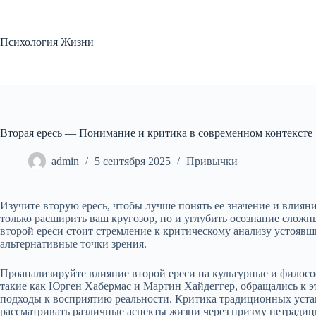
Перейти
к
сути
Психология Жизни
Вторая ересь — Понимание и критика в современном контексте
admin
5 сентября 2025
Привычки
Изучите вторую ересь, чтобы лучше понять ее значение и влиян
только расширить ваш кругозор, но и углубить осознание сложн
второй ереси стоит стремление к критическому анализу устоявш
альтернативные точки зрения.
Проанализируйте влияние второй ереси на культурные и филос
такие как Юрген Хабермас и Мартин Хайдеггер, обращались к э
подходы к восприятию реальности. Критика традиционных устан
рассматривать различные аспекты жизни через призму нетрадиц