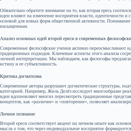
Обязательно обратите внимание на то, как вторая ересь соотн
идеи влияют на изменение восприятия власти, идентичности и с
основой для новых форм общественной активности. Понимание э
насыщенным.
Анализ основных идей второй ереси в современных философск
Современные философские учения активно переосмысливают иде
традиционных подходов. Ключевые аспекты этого анализа соср
личной интерпретации. Мы наблюдаем, как философы предлага
истину и ее субъективность.
Критика догматизма
Современные авторы разрушают догматические структуры, подче
категорией. Например, Жиль Делёз исследует многообразие реал
идеи вдохновляют многих пересмотреть традиционные представл
концептов, как «различие» и «повторение», позволяет анализи
Личное познание
Второй ереси соответствует акцент на личном опыте как основ
мысль о том, что через индивидуальное восприятие формируетс