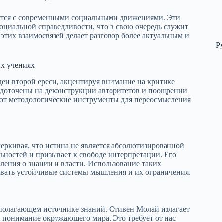
осится с современными социальными движениями. Эти
оциальной справедливости, что в свою очередь служит
тих взаимосвязей делает разговор более актуальным и
Р
их учениях
и второй ереси, акцентируя внимание на критике
едоточены на деконструкции авторитетов и поощрении
ют методологические инструменты для переосмысления
ркивая, что истина не является абсолютизированной
ьностей и призывает к свободе интерпретации. Его
ения о знании и власти. Использование таких
ровать устойчивые системы мышления и их ограничения.
ополагающем источнике знаний. Стивен Молай излагает
я понимание окружающего мира. Это требует от нас