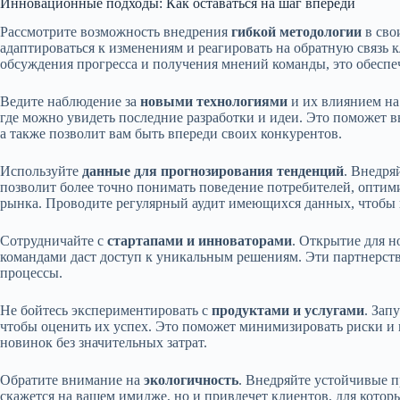
Инновационные подходы: Как оставаться на шаг впереди
Рассмотрите возможность внедрения
гибкой методологии
в сво
адаптироваться к изменениям и реагировать на обратную связь 
обсуждения прогресса и получения мнений команды, это обеспе
Ведите наблюдение за
новыми технологиями
и их влиянием на
где можно увидеть последние разработки и идеи. Это поможет 
а также позволит вам быть впереди своих конкурентов.
Используйте
данные для прогнозирования тенденций
. Внедря
позволит более точно понимать поведение потребителей, оптим
рынка. Проводите регулярный аудит имеющихся данных, чтобы
Сотрудничайте с
стартапами и инноваторами
. Открытие для н
командами даст доступ к уникальным решениям. Эти партнерст
процессы.
Не бойтесь экспериментировать с
продуктами и услугами
. Зап
чтобы оценить их успех. Это поможет минимизировать риски и 
новинок без значительных затрат.
Обратите внимание на
экологичность
. Внедряйте устойчивые п
скажется на вашем имидже, но и привлечет клиентов, для котор