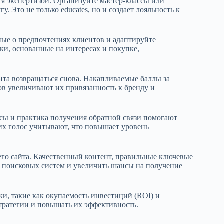
я экспертизой. Организуйте мастер-классы или
 Это не только educates, но и создает лояльность к
ые о предпочтениях клиентов и адаптируйте
и, основанные на интересах и покупке,
та возвращаться снова. Накапливаемые баллы за
в увеличивают их привязанность к бренду и
сы и практика получения обратной связи помогают
 их голос учитывают, что повышает уровень
о сайта. Качественный контент, правильные ключевые
з поисковых систем и увеличить шансы на получение
ки, такие как окупаемость инвестиций (ROI) и
тратегии и повышать их эффективность.