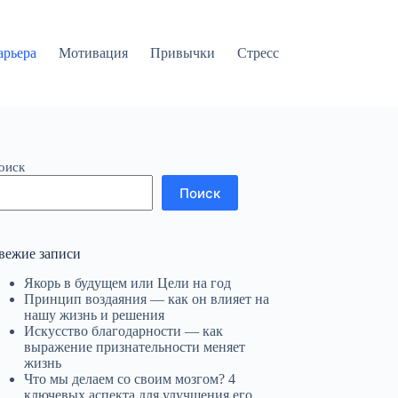
арьера
Мотивация
Привычки
Стресс
оиск
Поиск
вежие записи
Якорь в будущем или Цели на год
Принцип воздаяния — как он влияет на
нашу жизнь и решения
Искусство благодарности — как
выражение признательности меняет
жизнь
Что мы делаем со своим мозгом? 4
ключевых аспекта для улучшения его