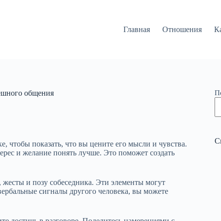
Главная
Отношения
К
ешного общения
П
С
, чтобы показать, что вы цените его мысли и чувства.
рес и желание понять лучше. Это поможет создать
 жесты и позу собеседника. Эти элементы могут
вербальные сигналы другого человека, вы можете
ите достичь в разговоре. Поделитесь намерениями с