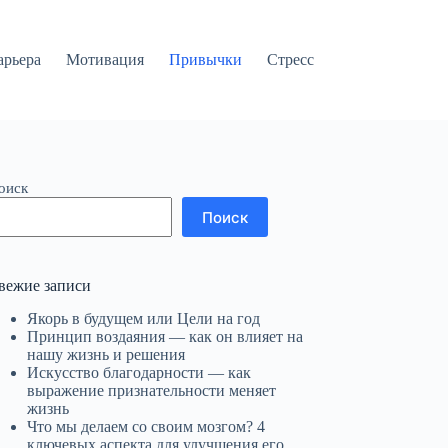
арьера
Мотивация
Привычки
Стресс
оиск
Поиск
вежие записи
Якорь в будущем или Цели на год
Принцип воздаяния — как он влияет на
нашу жизнь и решения
Искусство благодарности — как
выражение признательности меняет
жизнь
Что мы делаем со своим мозгом? 4
ключевых аспекта для улучшения его