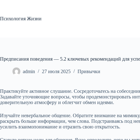
Перейти
к
сути
Психология Жизни
Предписания поведения — 5.2 ключевых рекомендаций для усп
admin
27 июля 2025
Привычки
Практикуйте активное слушание. Сосредоточьтесь на собеседнике
Задавайте уточняющие вопросы, чтобы продемонстрировать инте
доверительную атмосферу и облегчит обмен идеями.
Изучайте невербальное общение. Обратите внимание на мимику,
раскрыть больше информации, чем слова. Подстраиваясь под не
усилить взаимопонимание и отразить свою открытость.
Ставьте четкие цели для общения. Ясно определите, чего вы хот