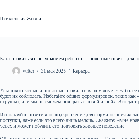
Перейти
к
сути
Психология Жизни
Как справиться с ослушанием ребенка — полезные советы для р
writer
31 мая 2025
Карьера
Установите ясные и понятные правила в вашем доме. Чем более
будет их соблюдать. Избегайте общих формулировок, таких как 
игрушки, или мы не сможем поиграть с новой игрой». Это дает
Используйте позитивное подкрепление для формирования желаем
поступки, даже если это всего лишь мелочь. Скажите: «Мне нрав
успех и может побудить его повторять хорошее поведение.
Обратите внимание на решения и компромиссы. Иногда полезно