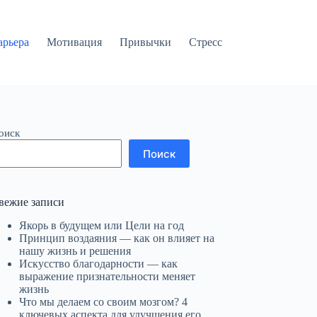
арьера
Мотивация
Привычки
Стресс
оиск
Поиск
вежие записи
Якорь в будущем или Цели на год
Принцип воздаяния — как он влияет на
нашу жизнь и решения
Искусство благодарности — как
выражение признательности меняет
жизнь
Что мы делаем со своим мозгом? 4
ключевых аспекта для улучшения его