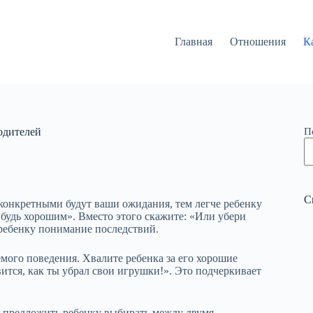
Главная
Отношения
К
одителей
П
С
 конкретными будут ваши ожидания, тем легче ребенку
«будь хорошим». Вместо этого скажите: «Или убери
 ребенку понимание последствий.
ого поведения. Хвалите ребенка за его хорошие
ится, как ты убрал свои игрушки!». Это подчеркивает
 предложить ребенку выбирать между двумя