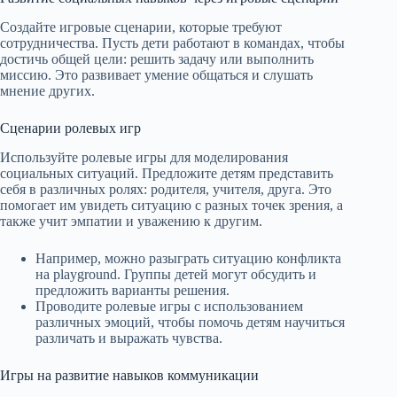
Создайте игровые сценарии, которые требуют
сотрудничества. Пусть дети работают в командах, чтобы
достичь общей цели: решить задачу или выполнить
миссию. Это развивает умение общаться и слушать
мнение других.
Сценарии ролевых игр
Используйте ролевые игры для моделирования
социальных ситуаций. Предложите детям представить
себя в различных ролях: родителя, учителя, друга. Это
помогает им увидеть ситуацию с разных точек зрения, а
также учит эмпатии и уважению к другим.
Например, можно разыграть ситуацию конфликта
на playground. Группы детей могут обсудить и
предложить варианты решения.
Проводите ролевые игры с использованием
различных эмоций, чтобы помочь детям научиться
различать и выражать чувства.
Игры на развитие навыков коммуникации