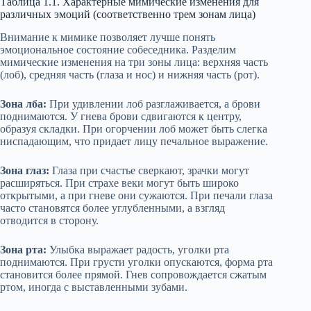
Таблица 1.1. Характерные мимические изменения для
различных эмоций (соответственно трем зонам лица)
Внимание к мимике позволяет лучше понять
эмоциональное состояние собеседника. Разделим
мимические изменения на три зоны лица: верхняя часть
(лоб), средняя часть (глаза и нос) и нижняя часть (рот).
Зона лба:
При удивлении лоб разглаживается, а брови
поднимаются. У гнева брови сдвигаются к центру,
образуя складки. При огорчении лоб может быть слегка
ниспадающим, что придает лицу печальное выражение.
Зона глаз:
Глаза при счастье сверкают, зрачки могут
расширяться. При страхе веки могут быть широко
открытыми, а при гневе они сужаются. При печали глаза
часто становятся более углубленными, а взгляд
отводится в сторону.
Зона рта:
Улыбка выражает радость, уголки рта
поднимаются. При грусти уголки опускаются, форма рта
становится более прямой. Гнев сопровождается сжатым
ртом, иногда с выставленными зубами.