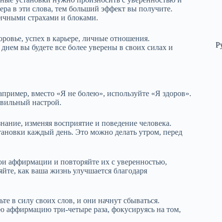
ра в эти слова, тем больший эффект вы получите.
личными страхами и блоками.
оровье, успех в карьере, личные отношения.
Р
нем вы будете все более уверены в своих силах и
апример, вместо «Я не болею», используйте «Я здоров».
авильный настрой.
нание, изменяя восприятие и поведение человека.
тановки каждый день. Это можно делать утром, перед
ои аффирмации и повторяйте их с уверенностью,
йте, как ваша жизнь улучшается благодаря
те в силу своих слов, и они начнут сбываться.
ю аффирмацию три-четыре раза, фокусируясь на том,