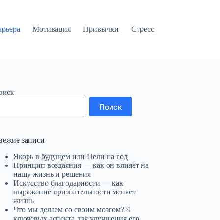
арьера
Мотивация
Привычки
Стресс
оиск
Поиск
вежие записи
Якорь в будущем или Цели на год
Принцип воздаяния — как он влияет на
нашу жизнь и решения
Искусство благодарности — как
выражение признательности меняет
жизнь
Что мы делаем со своим мозгом? 4
ключевых аспекта для улучшения его