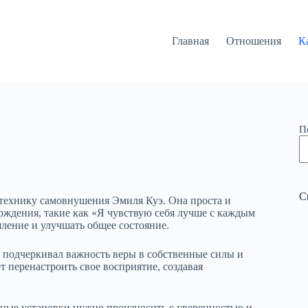
Главная
Отношения
К
П
С
 технику самовнушения Эмиля Куэ. Она проста и
рждения, такие как «Я чувствую себя лучше с каждым
ление и улучшать общее состояние.
н подчеркивал важность веры в собственные силы и
 перенастроить свое восприятие, создавая
ьные установки нужно произносить с уверенностью и