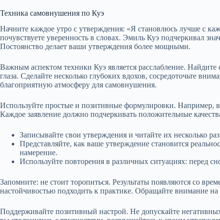
Техника самовнушения по Куэ
Начните каждое утро с утверждения: «Я становлюсь лучше с каж
почувствуете уверенность в словах. Эмиль Куэ подчеркивал зна
Постоянство делает ваши утверждения более мощными.
Важным аспектом техники Куэ является расслабление. Найдите с
глаза. Сделайте несколько глубоких вдохов, сосредоточьте вним
благоприятную атмосферу для самовнушения.
Используйте простые и позитивные формулировки. Например, в
Каждое заявление должно подчеркивать положительные качества 
Записывайте свои утверждения и читайте их несколько раз 
Представляйте, как ваше утверждение становится реально
намерение.
Используйте повторения в различных ситуациях: перед сно
Запомните: не стоит торопиться. Результаты появляются со врем
настойчивостью подходить к практике. Обращайте внимание на 
Поддерживайте позитивный настрой. Не допускайте негативных