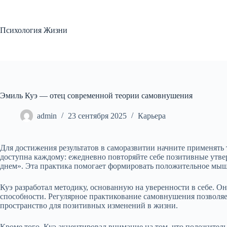
Перейти
к
сути
Психология Жизни
Эмиль Куэ — отец современной теории самовнушения
admin
23 сентября 2025
Карьера
Для достижения результатов в саморазвитии начните применять
доступна каждому: ежедневно повторяйте себе позитивные утве
днем». Эта практика помогает формировать положительное мыш
Куэ разработал методику, основанную на уверенности в себе. О
способности. Регулярное практикование самовнушения позволяет
пространство для позитивных изменений в жизни.
Кроме того, Куэ акцентировал внимание на том, что положител