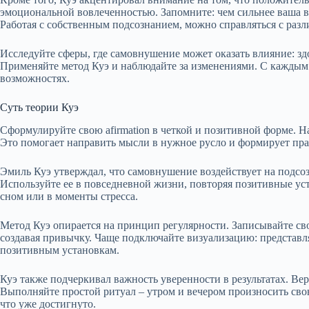
эмоциональной вовлеченностью. Запомните: чем сильнее ваша ве
Работая с собственным подсознанием, можно справляться с раз
Исследуйте сферы, где самовнушение может оказать влияние: зд
Применяйте метод Куэ и наблюдайте за изменениями. С каждым д
возможностях.
Суть теории Куэ
Сформулируйте свою afirmation в четкой и позитивной форме. Н
Это помогает направить мысли в нужное русло и формирует пр
Эмиль Куэ утверждал, что самовнушение воздействует на подсоз
Используйте ее в повседневной жизни, повторяя позитивные ус
сном или в моменты стресса.
Метод Куэ опирается на принцип регулярности. Записывайте св
создавая привычку. Чаще подключайте визуализацию: представля
позитивным установкам.
Куэ также подчеркивал важность уверенности в результатах. Верь
Выполняйте простой ритуал – утром и вечером произносить сво
что уже достигнуто.