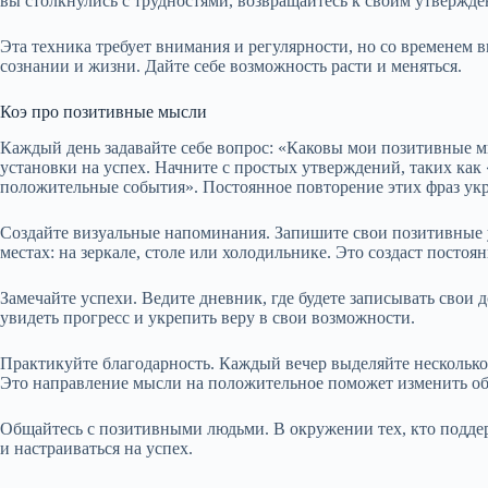
вы столкнулись с трудностями, возвращайтесь к своим утвержде
Эта техника требует внимания и регулярности, но со временем 
сознании и жизни. Дайте себе возможность расти и меняться.
Коэ про позитивные мысли
Каждый день задавайте себе вопрос: «Каковы мои позитивные 
установки на успех. Начните с простых утверждений, таких как
положительные события». Постоянное повторение этих фраз укре
Создайте визуальные напоминания. Запишите свои позитивные у
местах: на зеркале, столе или холодильнике. Это создаст посто
Замечайте успехи. Ведите дневник, где будете записывать свои
увидеть прогресс и укрепить веру в свои возможности.
Практикуйте благодарность. Каждый вечер выделяйте несколько 
Это направление мысли на положительное поможет изменить об
Общайтесь с позитивными людьми. В окружении тех, кто поддер
и настраиваться на успех.