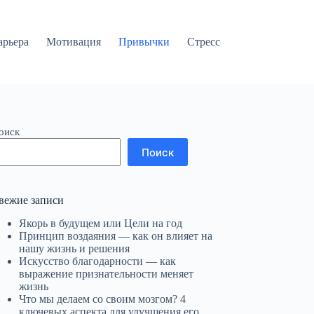
арьера
Мотивация
Привычки
Стресс
оиск
Поиск
вежие записи
Якорь в будущем или Цели на год
Принцип воздаяния — как он влияет на
нашу жизнь и решения
Искусство благодарности — как
выражение признательности меняет
жизнь
Что мы делаем со своим мозгом? 4
ключевых аспекта для улучшения его