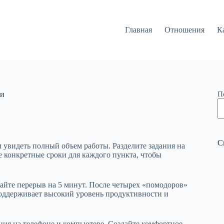
Главная
Отношения
К
ии
П
С
м увидеть полный объем работы. Разделите задания на
е конкретные сроки для каждого пункта, чтобы
елайте перерыв на 5 минут. После четырех «помодоров»
поддерживает высокий уровень продуктивности и
ния на телефоне и компьютере. Создайте комфортное