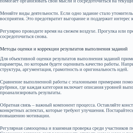
помогает организовать свои мысли и сосредоточиться на текущих
Меняйте виды деятельности. Если одно задание стало утомитель
восприятия. Это предотвратит выгорание и поддержит интерес к
Регулярно проводите время на свежем воздухе. Прогулка или п
сосредоточиться снова.
Методы оценки и коррекции результатов выполнения заданий
Для объективной оценки результатов выполнения заданий приме
параметры, по которым будете оценивать качество работы. Напр
структура, аргументация, грамотность и оригинальность идей.
Сравнение выполненной работы с эталонными примерами помог
рубрики, где каждая категория включает описания уровней выпо
проанализировать результаты.
Обратная связь – важный компонент процесса. Оставляйте кон
конкретных аспектах, которые требуют улучшения. Постарайтес
повышению мотивации.
Регулярная самооценка и взаимная проверка среди участников 