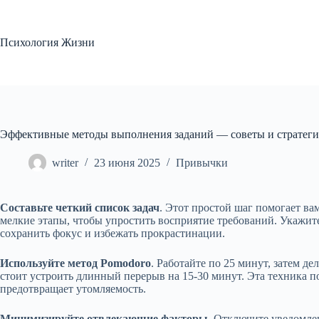
Перейти
к
сути
Психология Жизни
Эффективные методы выполнения заданий — советы и стратег
writer
23 июня 2025
Привычки
Составьте четкий список задач
. Этот простой шаг помогает ва
мелкие этапы, чтобы упростить восприятие требований. Укажит
сохранить фокус и избежать прокрастинации.
Используйте метод Pomodoro
. Работайте по 25 минут, затем д
стоит устроить длинный перерыв на 15-30 минут. Эта техника 
предотвращает утомляемость.
Минимизируйте отвлекающие факторы
. Отключите уведомле