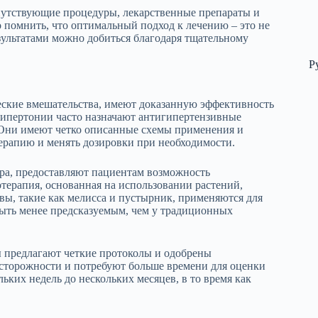
опутствующие процедуры, лекарственные препараты и
 помнить, что оптимальный подход к лечению – это не
зультатами можно добиться благодаря тщательному
Р
еские вмешательства, имеют доказанную эффективность
гипертонии часто назначают антигипертензивные
 Они имеют четко описанные схемы применения и
терапию и менять дозировки при необходимости.
ра, предоставляют пациентам возможность
терапия, основанная на использовании растений,
вы, такие как мелисса и пустырник, применяются для
быть менее предсказуемым, чем у традиционных
ы предлагают четкие протоколы и одобрены
осторожности и потребуют больше времени для оценки
ьких недель до нескольких месяцев, в то время как