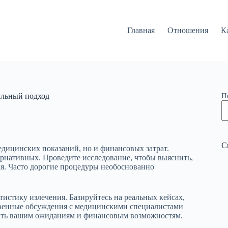
Главная
Отношения
К
альный подход
П
С
едицинских показаний, но и финансовых затрат.
рнативных. Проведите исследование, чтобы выяснить,
мя. Часто дорогие процедуры необоснованно
тистику излечения. Базируйтесь на реальных кейсах,
овенные обсуждения с медицинскими специалистами
овать вашим ожиданиям и финансовым возможностям.