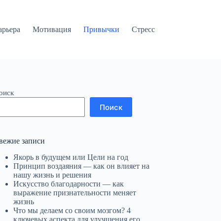
арьера
Мотивация
Привычки
Стресс
оиск
Поиск
вежие записи
Якорь в будущем или Цели на год
Принцип воздаяния — как он влияет на
нашу жизнь и решения
Искусство благодарности — как
выражение признательности меняет
жизнь
Что мы делаем со своим мозгом? 4
ключевых аспекта для улучшения его