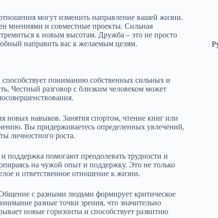
 отношения могут изменить направление вашей жизни.
мен мнениями и совместные проекты. Сильная
стремиться к новым высотам. Дружба – это не просто
обный направить вас к желаемым целям.
Р
и способствует пониманию собственных сильных и
ать. Честный разговор с близким человеком может
мосовершенствования.
я новых навыков. Занятия спортом, чтение книг или
бучению. Вы придерживаетесь определенных увлечений,
нты личностного роста.
 и поддержка помогают преодолевать трудности и
 опираясь на чужой опыт и поддержку. Это не только
релое и ответственное отношение к жизни.
 Общение с разными людьми формирует критическое
нимание разные точки зрения, что значительно
рывает новые горизонты и способствует развитию