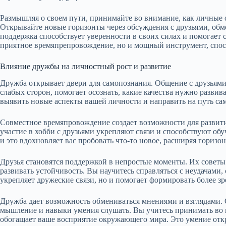
Размышляя о своем пути, принимайте во внимание, как личные
Открывайте новые горизонты через обсуждения с друзьями, об
поддержка способствует уверенности в своих силах и помогает 
приятное времяпрепровождение, но и мощный инструмент, спос
Влияние дружбы на личностный рост и развитие
Дружба открывает двери для самопознания. Общение с друзьям
слабых сторон, помогает осознать, какие качества нужно развив
выявить новые аспекты вашей личности и направить на путь са
Совместное времяпровождение создает возможности для развити
участие в хобби с друзьями укрепляют связи и способствуют о
и это вдохновляет вас пробовать что-то новое, расширяя горизо
Друзья становятся поддержкой в непростые моменты. Их советы
развивать устойчивость. Вы научитесь справляться с неудачами,
укрепляет дружеские связи, но и помогает формировать более з
Дружба дает возможность обмениваться мнениями и взглядами.
мышление и навыки умения слушать. Вы учитесь принимать во в
обогащает ваше восприятие окружающего мира. Это умение отк