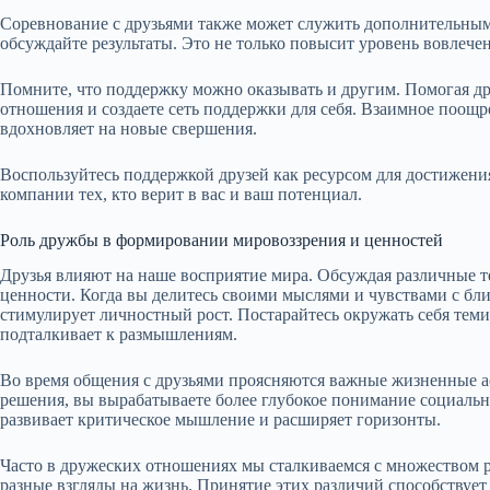
Соревнование с друзьями также может служить дополнительным
обсуждайте результаты. Это не только повысит уровень вовлече
Помните, что поддержку можно оказывать и другим. Помогая др
отношения и создаете сеть поддержки для себя. Взаимное поощр
вдохновляет на новые свершения.
Воспользуйтесь поддержкой друзей как ресурсом для достижения
компании тех, кто верит в вас и ваш потенциал.
Роль дружбы в формировании мировоззрения и ценностей
Друзья влияют на наше восприятие мира. Обсуждая различные 
ценности. Когда вы делитесь своими мыслями и чувствами с бл
стимулирует личностный рост. Постарайтесь окружать себя теми,
подталкивает к размышлениям.
Во время общения с друзьями проясняются важные жизненные 
решения, вы вырабатываете более глубокое понимание социальн
развивает критическое мышление и расширяет горизонты.
Часто в дружеских отношениях мы сталкиваемся с множеством ра
разные взгляды на жизнь. Принятие этих различий способствует