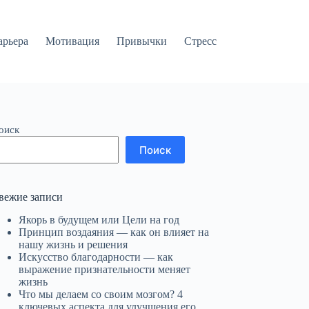
арьера
Мотивация
Привычки
Стресс
оиск
Поиск
вежие записи
Якорь в будущем или Цели на год
Принцип воздаяния — как он влияет на
нашу жизнь и решения
Искусство благодарности — как
выражение признательности меняет
жизнь
Что мы делаем со своим мозгом? 4
ключевых аспекта для улучшения его