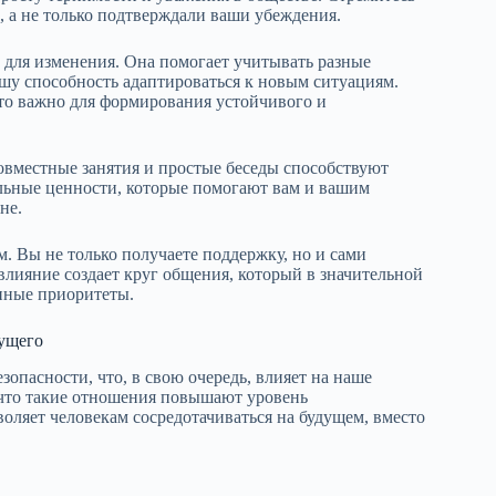
, а не только подтверждали ваши убеждения.
м для изменения. Она помогает учитывать разные
ашу способность адаптироваться к новым ситуациям.
что важно для формирования устойчивого и
овместные занятия и простые беседы способствуют
ьные ценности, которые помогают вам и вашим
не.
м. Вы не только получаете поддержку, но и сами
влияние создает круг общения, который в значительной
нные приоритеты.
дущего
пасности, что, в свою очередь, влияет на наше
что такие отношения повышают уровень
оляет человекам сосредотачиваться на будущем, вместо