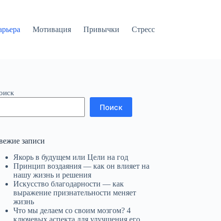
арьера
Мотивация
Привычки
Стресс
оиск
Поиск
вежие записи
Якорь в будущем или Цели на год
Принцип воздаяния — как он влияет на
нашу жизнь и решения
Искусство благодарности — как
выражение признательности меняет
жизнь
Что мы делаем со своим мозгом? 4
ключевых аспекта для улучшения его