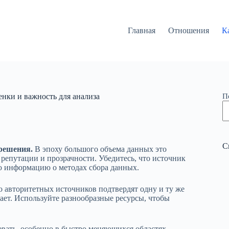
Главная
Отношения
К
нки и важность для анализа
П
С
решения.
В эпоху большого объема данных это
 репутации и прозрачности. Убедитесь, что источник
ую информацию о методах сбора данных.
о авторитетных источников подтвердят одну и ту же
ает. Используйте разнообразные ресурсы, чтобы
ать, особенно в быстро меняющихся областях.