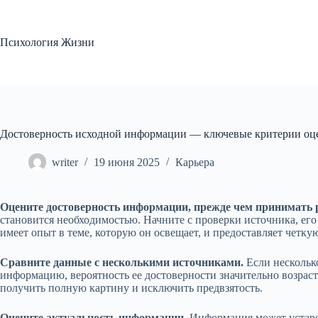
Перейти
к
сути
Психология Жизни
Достоверность исходной информации — ключевые критерии оце
writer
19 июня 2025
Карьера
Оцените достоверность информации, прежде чем принимать 
становится необходимостью. Начните с проверки источника, его
имеет опыт в теме, которую он освещает, и предоставляет четк
Сравните данные с несколькими источниками.
Если нескольк
информацию, вероятность ее достоверности значительно возраст
получить полную картину и исключить предвзятость.
Оцените актуальность информации.
Информация может устарев